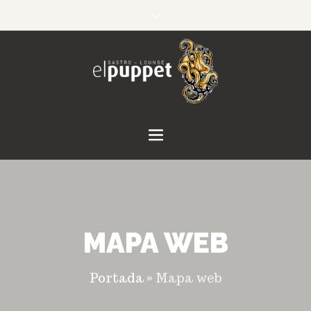
MAPA WEB
Portada
»
Mapa web