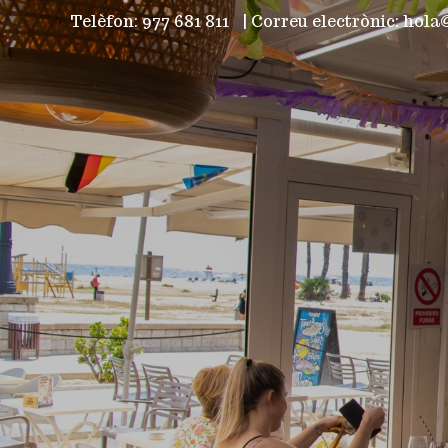
Telèfon: 977 681 811
|
Correu electrònic: hol