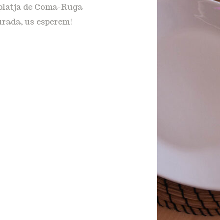
a platja de Coma-Ruga
urada, us esperem!