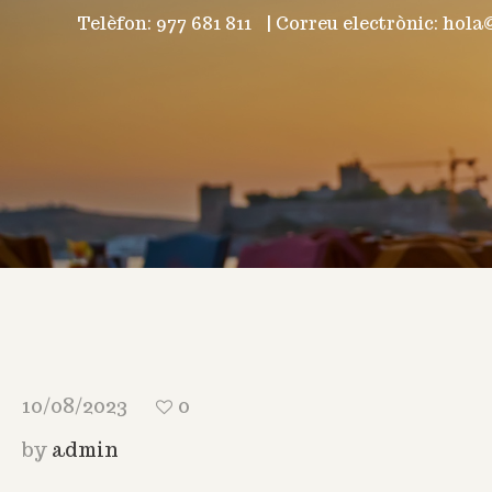
Telèfon: 977 681 811
|
Correu electrònic: hol
10/08/2023
0
by
admin