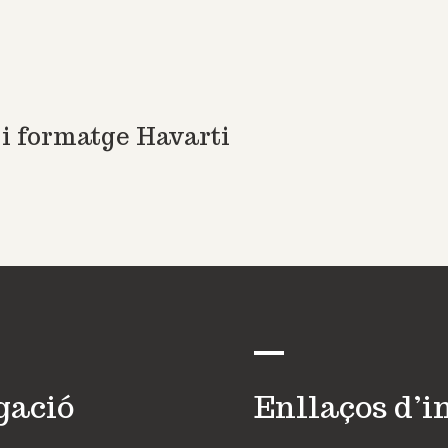
i formatge Havarti
gació
Enllaços d’i