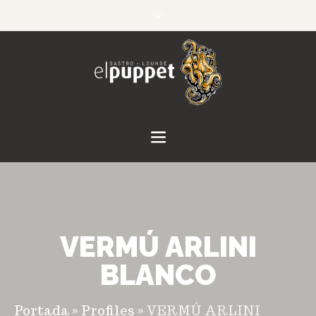
VERMÚ ARLINI
BLANCO
Portada
»
Profiles
»
VERMÚ ARLINI